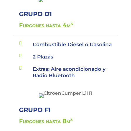
GRUPO D1
Furgones hasta 4m³

Combustible Diesel o Gasolina

2 Plazas

Extras: Aire acondicionado y
Radio Bluetooth
GRUPO F1
Furgones hasta 8m³