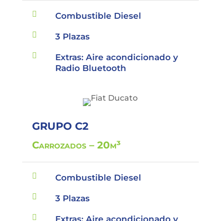

Combustible Diesel

3 Plazas

Extras: Aire acondicionado y
Radio Bluetooth
GRUPO C2
Carrozados – 20m³

Combustible Diesel

3 Plazas

Extras: Aire acondicionado y